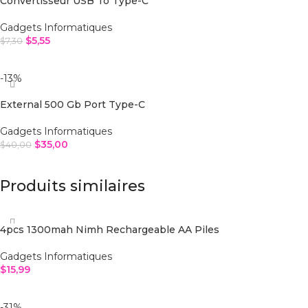
Convertisseur USB To Type-C
Gadgets Informatiques
$
5,55
$
7,30
AJOUTER AU PANIER
-13%
External 500 Gb Port Type-C
Gadgets Informatiques
$
35,00
$
40,00
AJOUTER AU PANIER
Produits similaires
4pcs 1300mah Nimh Rechargeable AA Piles
Gadgets Informatiques
$
15,99
AJOUTER AU PANIER
-31%