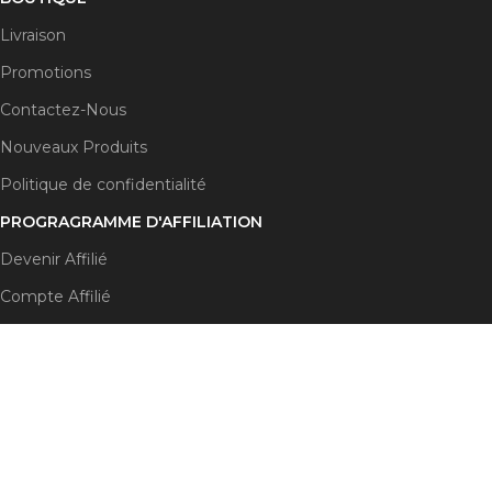
Livraison
Promotions
Contactez-Nous
Nouveaux Produits
Politique de confidentialité
PROGRAGRAMME D'AFFILIATION
Devenir Affilié
Compte Affilié
Code Promo
Termes et Conditions
DISPONIBLE SUR:
Rejoignez notre newsletter !
Sera utilisé conformément à nos
politique de confidentialité