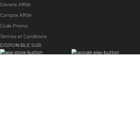
Devenir Affilié
Compte Affilié
Code Promo
Termes et Conditions
DISPONIBLE SUR:
Rejoignez notre newsletter !
Sera utilisé conformément à nos
politique de confidentialité
S'abonner
Méthode de paiement:
Système d'expédition :
Nos liens sociaux :