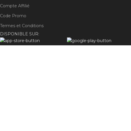
Compte Affilié
Code Promo
Termes et Conditions
DISPONIBLE SUR:
Rejoignez notre newsletter !
Sera utilisé conformément à nos
politique de confidentialité
S'abonner
Méthode de paiement:
Système d'expédition :
Nos liens sociaux :
© 2025
Cajune Store
- Tous droits réservés | Design by
Digital