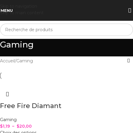
Skip to navigation
MENU
Skip to main content
Gaming
Accueil
Gaming
Free Fire Diamant
Gaming
$
1,19
–
$
20,00
Choix des options