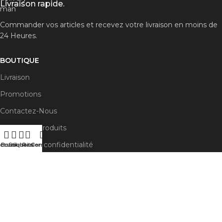
Livraison rapide.
Commander vos articles et recevez votre livraison en moins de
24 Heures.
BOUTIQUE
Livraison
Promotions
Contactez-Nous
Nouveaux Produits
Politique de confidentialité
ccueil
Boutique
Souhaits
Panier
Compte
PROGRAGRAMME D'AFFILIATION
Devenir Affilié
Compte Affilié
Code Promo