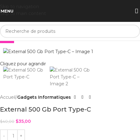
Skip to navigation
MENU
Skip to main content
-13%
Cliquez pour agrandir
Accueil
Gadgets Informatiques
External 500 Gb Port Type-C
$
35,00
$
40,00