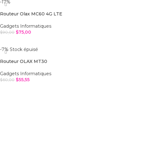
-17%
Routeur Olax MC60 4G LTE
Gadgets Informatiques
$
75,00
$
90,00
AJOUTER AU PANIER
-7%
Stock épuisé
Routeur OLAX MT30
Gadgets Informatiques
$
55,55
$
60,00
LIRE LA SUITE