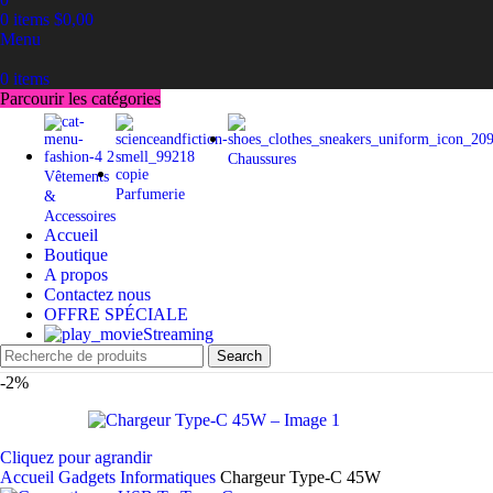
0
items
$
0,00
Menu
0
items
Parcourir les catégories
Chaussures
Vêtements
Parfumerie
&
Accessoires
Accueil
Boutique
A propos
Contactez nous
OFFRE SPÉCIALE
Streaming
Search
-2%
Cliquez pour agrandir
Accueil
Gadgets Informatiques
Chargeur Type-C 45W