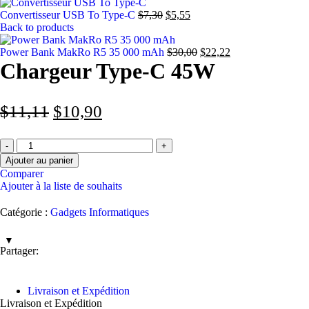
Convertisseur USB To Type-C
$
7,30
$
5,55
Back to products
Power Bank MakRo R5 35 000 mAh
$
30,00
$
22,22
Chargeur Type-C 45W
$
11,11
$
10,90
Ajouter au panier
Comparer
Ajouter à la liste de souhaits
Catégorie :
Gadgets Informatiques
Partager:
Livraison et Expédition
Livraison et Expédition