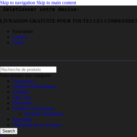
Skip to navigation
Skip to main content
Seletionner votre devise:
(USD)
$
LIVRAISON GRATUITE POUR TOUTES LES COMMANDES 
Newsletter
Contact
FAQs
Sélectionner une catégorie
Chaussures
Gadgets Informatiques
Gaming
Gift Card
Parfumerie
Produits Cosmetiques
Produits Capullaires
Streaming
Vêtements & Accessoires
Search
0