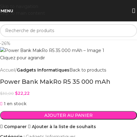
Skip to navigation
MENU
Skip to main content
-26%
Cliquez pour agrandir
Accueil
Gadgets Informatiques
Back to products
Power Bank MakRo R5 35 000 mAh
$
22,22
$
30,00
1 en stock
AJOUTER AU PANIER
Comparer
Ajouter à la liste de souhaits
Catégorie :
Gadgets Informatiques