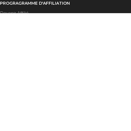
PROGRAGRAMME D'AFFILIATION
Devenir Affilié
Compte Affilié
Code Promo
Termes et Conditions
DISPONIBLE SUR:
Rejoignez notre newsletter !
Sera utilisé conformément à nos
politique de confidentialité
S'abonner
Méthode de paiement:
Système d'expédition :
Nos liens sociaux :