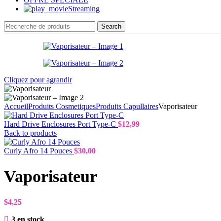
Streaming
Search
Cliquez pour agrandir
Accueil
Produits Cosmetiques
Produits Capullaires
Vaporisateur
Hard Drive Enclosures Port Type-C
$
12,99
Back to products
Curly Afro 14 Pouces
$
30,00
Vaporisateur
$
4,25
3 en stock