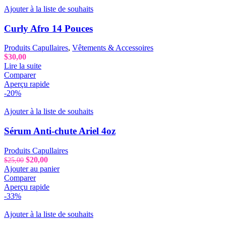
Ajouter à la liste de souhaits
Curly Afro 14 Pouces
Produits Capullaires
,
Vêtements & Accessoires
$
30,00
Lire la suite
Comparer
Aperçu rapide
-20%
Ajouter à la liste de souhaits
Sérum Anti-chute Ariel 4oz
Produits Capullaires
Le
Le
$
20,00
$
25,00
prix
prix
Ajouter au panier
initial
actuel
Comparer
était :
est :
Aperçu rapide
$25,00.
$20,00.
-33%
Ajouter à la liste de souhaits