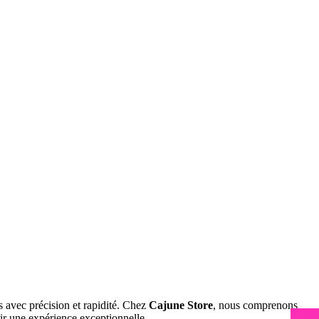
s avec précision et rapidité. Chez
Cajune Store
, nous comprenons
ir une expérience exceptionnelle.