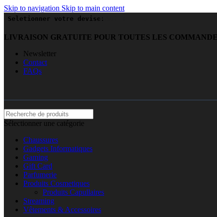
Skip to navigation
Skip to main content
Seletionner votre devise:
(USD)
$
LIVRAISON GRATUITE POUR TOUTES LES COMMANDES 
Newsletter
Contact
FAQs
Sélectionner une catégorie
Chaussures
Gadgets Informatiques
Gaming
Gift Card
Parfumerie
Produits Cosmetiques
Produits Capullaires
Streaming
Vêtements & Accessoires