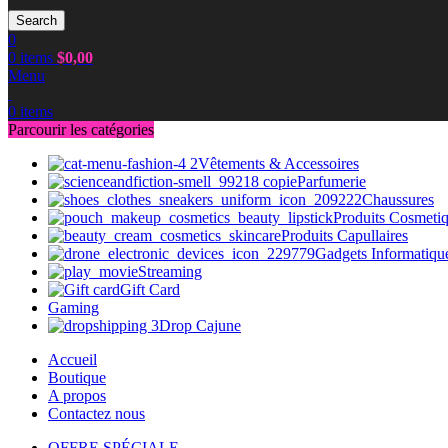
Search
0
0
items
$
0,00
Menu
0
items
Parcourir les catégories
Vêtements & Accessoires
Parfumerie
Chaussures
Produits Cosmeti
Produits Capullaires
Gadgets Informatiqu
Streaming
Gift Card
Gaming
Drop Cajune
Accueil
Boutique
A propos
Contactez nous
OFFRE SPÉCIALE