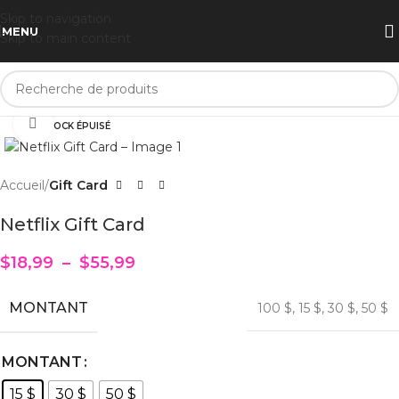
Skip to navigation
MENU
Skip to main content
Cliquez pour agrandir
STOCK ÉPUISÉ
Accueil
Gift Card
Netflix Gift Card
$
18,99
–
$
55,99
MONTANT
100 $
,
15 $
,
30 $
,
50 $
MONTANT
15 $
30 $
50 $