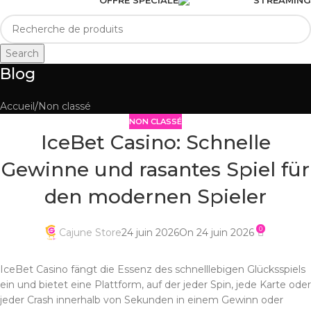
Search
Blog
Accueil
Non classé
NON CLASSÉ
IceBet Casino: Schnelle
Gewinne und rasantes Spiel für
den modernen Spieler
0
Cajune Store
24 juin 2026
On 24 juin 2026
IceBet Casino fängt die Essenz des schnelllebigen Glücksspiels
ein und bietet eine Plattform, auf der jeder Spin, jede Karte oder
jeder Crash innerhalb von Sekunden in einem Gewinn oder