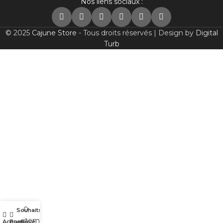
Nos liens sociaux :
© 2025
Cajune Store
- Tous droits réservés | Design by
Digital
Turb
ACCESSOIRES
PARFUMERIE
CHAUSSURES
PRODUITS
COSMETIQUES
PRODUITS CAPULLAIRES
0
Souhaits
Compte
GADGETS
items
Accueil
Boutique