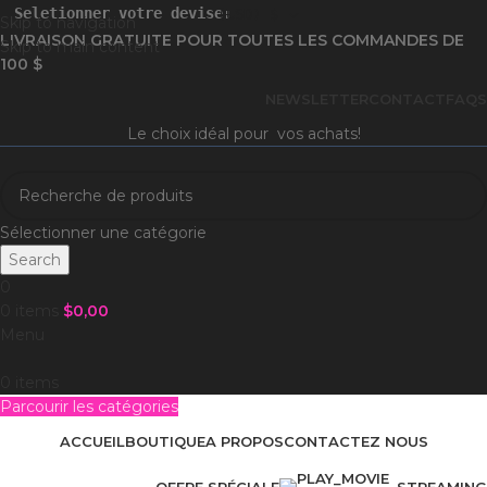
Seletionner votre devise:
(USD)
$
Skip to navigation
LIVRAISON GRATUITE POUR TOUTES LES COMMANDES DE
Skip to main content
100 $
NEWSLETTER
CONTACT
FAQS
Le choix idéal pour vos achats!
Sélectionner une catégorie
Search
0
0
items
$
0,00
Menu
0
items
Parcourir les catégories
ACCUEIL
BOUTIQUE
A PROPOS
CONTACTEZ NOUS
OFFRE SPÉCIALE
STREAMING