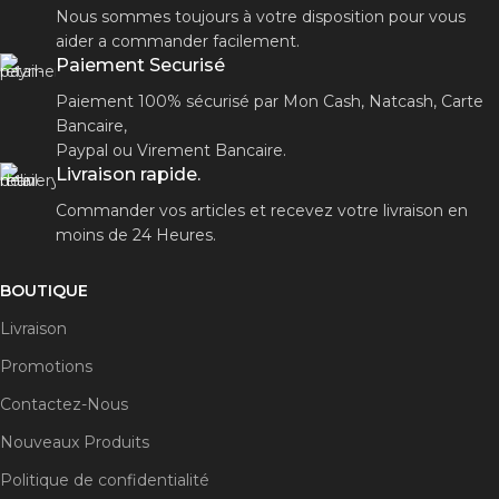
Nous sommes toujours à votre disposition pour vous
aider a commander facilement.
Paiement Securisé
Paiement 100% sécurisé par Mon Cash, Natcash, Carte
Bancaire,
Paypal ou Virement Bancaire.
Livraison rapide.
Commander vos articles et recevez votre livraison en
moins de 24 Heures.
BOUTIQUE
Livraison
Promotions
Contactez-Nous
Nouveaux Produits
Politique de confidentialité