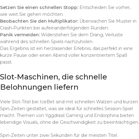
Setzen Sie einen schnellen Stopp:
Entscheiden Sie vorher,
wie weit Sie gehen möchten.
Beobachten Sie den Multiplikator:
Überwachen Sie Muster in
Crash‑Punkten bei aufeinanderfolgenden Runden.
Panik vermeiden:
Widerstehen Sie dem Drang, Verluste
während des schnellen Spiels nachzuholen.
Das Ergebnis ist ein herzrasender Erlebnis, das perfekt in eine
kurze Pause oder einen Abend voller konzentriertem Spaß
passt.
Slot‑Maschinen, die schnelle
Belohnungen liefern
Viele Slot‑Titel bei IceBet sind mit schnellen Walzen und kurzen
Spin‑Zeiten gestaltet, was sie ideal für schnelles Session‑Spiel
macht. Themen von Yggdrasil Gaming und Endorphina bieten
lebendige Visuals, ohne die Geschwindigkeit zu beeinträchtigen.
Spin‑Zeiten unter zwei Sekunden für die meisten Titel.