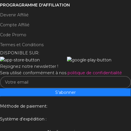
PROGRAGRAMME D'AFFILIATION
Devenir Affilié
Compte Affilié
Code Promo
Termes et Conditions
DISPONIBLE SUR:
Rejoignez notre newsletter !
Sera utilisé conformément à nos
politique de confidentialité
S'abonner
Méthode de paiement:
Système d'expédition :