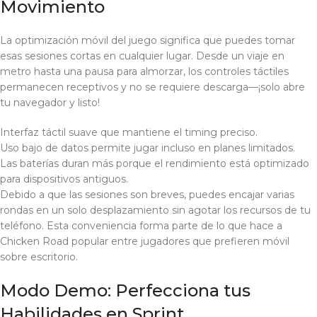
Movimiento
La optimización móvil del juego significa que puedes tomar
esas sesiones cortas en cualquier lugar. Desde un viaje en
metro hasta una pausa para almorzar, los controles táctiles
permanecen receptivos y no se requiere descarga—¡solo abre
tu navegador y listo!
Interfaz táctil suave que mantiene el timing preciso.
Uso bajo de datos permite jugar incluso en planes limitados.
Las baterías duran más porque el rendimiento está optimizado
para dispositivos antiguos.
Debido a que las sesiones son breves, puedes encajar varias
rondas en un solo desplazamiento sin agotar los recursos de tu
teléfono. Esta conveniencia forma parte de lo que hace a
Chicken Road popular entre jugadores que prefieren móvil
sobre escritorio.
Modo Demo: Perfecciona tus
Habilidades en Sprint