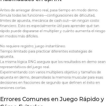
Antes de arriesgar dinero real, pasa tiempo en modo demo.
Simula todas las funciones—configuraciones de dificultad,
límites de apuesta, mecánica de cash‑out—sin ningún costo
financiero. Esto es especialmente útil para aprender qué tan
rápido puede dispararse el multiplier y cuánto aumenta el riesgo
en modos más difíciles.
No requiere registro; juego instantáneo.
Tiempo ilimitado para practicar diferentes estrategias de
apuesta.
La misma lógica RNG asegura que los resultados en demo sean
representativos del juego real.
Experimentando con varios multipliers objetivo y tamaños de
apuesta en demo, desarrollarás la memoria muscular para esas
decisiones en fracciones de segundo que definen el éxito en
sesiones cortas.
Errores Comunes en Juego Rápido y