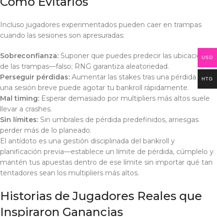
Cómo Evitarlos
Incluso jugadores experimentados pueden caer en trampas
cuando las sesiones son apresuradas:
Sobreconfianza:
Suponer que puedes predecir las ubicaciones
USD
de las trampas—falso; RNG garantiza aleatoriedad.
Perseguir pérdidas:
Aumentar las stakes tras una pérdida en
HTG
una sesión breve puede agotar tu bankroll rápidamente.
Mal timing:
Esperar demasiado por multipliers más altos suele
llevar a crashes.
Sin límites:
Sin umbrales de pérdida predefinidos, arriesgas
perder más de lo planeado.
El antídoto es una gestión disciplinada del bankroll y
planificación previa—establece un límite de pérdida, cúmplelo y
mantén tus apuestas dentro de ese límite sin importar qué tan
tentadores sean los multipliers más altos.
Historias de Jugadores Reales que
Inspiraron Ganancias