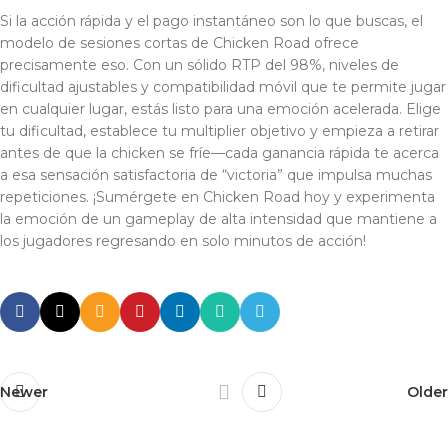
Si la acción rápida y el pago instantáneo son lo que buscas, el
modelo de sesiones cortas de Chicken Road ofrece
precisamente eso. Con un sólido RTP del 98%, niveles de
dificultad ajustables y compatibilidad móvil que te permite jugar
en cualquier lugar, estás listo para una emoción acelerada. Elige
tu dificultad, establece tu multiplier objetivo y empieza a retirar
antes de que la chicken se fríe—cada ganancia rápida te acerca
a esa sensación satisfactoria de “victoria” que impulsa muchas
repeticiones. ¡Sumérgete en Chicken Road hoy y experimenta
la emoción de un gameplay de alta intensidad que mantiene a
los jugadores regresando en solo minutos de acción!
Newer
Older