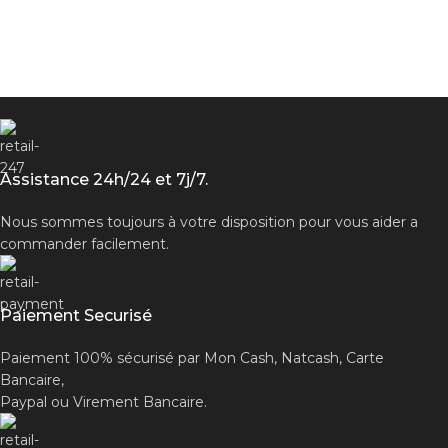
Assistance 24h/24 et 7j/7.
Nous sommes toujours à votre disposition pour vous aider a
commander facilement.
Paiement Securisé
Paiement 100% sécurisé par Mon Cash, Natcash, Carte
Bancaire,
Paypal ou Virement Bancaire.