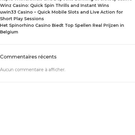
Winz Casino: Quick Spin Thrills and Instant Wins
uwin33 Casino – Quick Mobile Slots and Live Action for
Short Play Sessions
Het Spinorhino Casino Biedt Top Spellen Real Prijzen in
Belgium
Commentaires récents
Aucun commentaire à afficher.