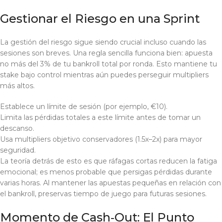
Gestionar el Riesgo en una Sprint
La gestión del riesgo sigue siendo crucial incluso cuando las
sesiones son breves. Una regla sencilla funciona bien: apuesta
no más del 3% de tu bankroll total por ronda. Esto mantiene tu
stake bajo control mientras aún puedes perseguir multipliers
más altos.
Establece un límite de sesión (por ejemplo, €10).
Limita las pérdidas totales a este límite antes de tomar un
descanso.
Usa multipliers objetivo conservadores (1.5x–2x) para mayor
seguridad.
La teoría detrás de esto es que ráfagas cortas reducen la fatiga
emocional; es menos probable que persigas pérdidas durante
varias horas. Al mantener las apuestas pequeñas en relación con
el bankroll, preservas tiempo de juego para futuras sesiones.
Momento de Cash‑Out: El Punto