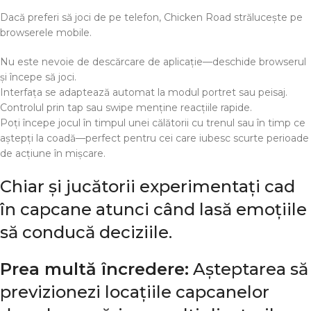
Dacă preferi să joci de pe telefon, Chicken Road strălucește pe
browserele mobile.
Nu este nevoie de descărcare de aplicație—deschide browserul
și începe să joci.
Interfața se adaptează automat la modul portret sau peisaj.
Controlul prin tap sau swipe menține reacțiile rapide.
Poți începe jocul în timpul unei călătorii cu trenul sau în timp ce
aștepți la coadă—perfect pentru cei care iubesc scurte perioade
de acțiune în mișcare.
Chiar și jucătorii experimentați cad
în capcane atunci când lasă emoțiile
să conducă deciziile.
Prea multă încredere:
Așteptarea să
previzionezi locațiile capcanelor