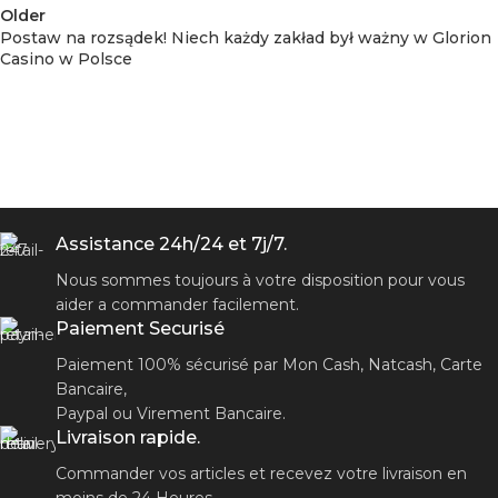
Older
Postaw na rozsądek! Niech każdy zakład był ważny w Glorion
Casino w Polsce
Assistance 24h/24 et 7j/7.
Nous sommes toujours à votre disposition pour vous
aider a commander facilement.
Paiement Securisé
Paiement 100% sécurisé par Mon Cash, Natcash, Carte
Bancaire,
Paypal ou Virement Bancaire.
Livraison rapide.
Commander vos articles et recevez votre livraison en