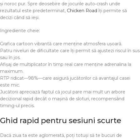
și noroc pur. Spre deosebire de jocurile auto‑crash unde
rezultatul este predeterminat,
Chicken Road
îți permite să
decizi când să ieși.
Ingrediente cheie:
Grafica cartoon vibrantă care menține atmosfera ușoară.
Patru niveluri de dificultate care îți permit să ajustezi riscul în sus
sau în jos.
Afișaj de multiplicator în timp real care menține adrenalina la
maximum.
RTP ridicat—98%—care asigură jucătorilor că avantajul casei
este mic.
Jucătorii apreciază faptul că jocul pare mai mult un arbore
decizional rapid decât o mașină de sloturi, recompensând
timing-ul precis.
Ghid rapid pentru sesiuni scurte
Dacă ziua ta este aglomerată, poți totuși să te bucuri de