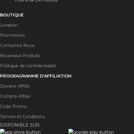
moins de 24 Heures.
BOUTIQUE
Livraison
Promotions
Contactez-Nous
Nouveaux Produits
Politique de confidentialité
PROGRAGRAMME D'AFFILIATION
Devenir Affilié
Compte Affilié
Code Promo
Termes et Conditions
DISPONIBLE SUR: