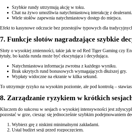
Szybkie rundy utrzymują akcję w toku.
Chat na żywo umożliwia natychmiastową interakcję z dealerami
Wiele stołów zapewnia natychmiastowy dostęp do miejsca.
Efekt to kasynowe odczucie bez przestojów typowych dla tradycyjnych
7. Funkcje slotów nagradzające szybkie dec
Sloty o wysokiej zmienności, takie jak te od Red Tiger Gaming czy E
tytuły, bo każda runda może być ekscytująca i decydująca.
Natychmiastowa informacja zwrotna z każdego wyniku.
Brak ukrytych rund bonusowych wymagających dłuższej gry.
Wypłaty widoczne na ekranie w kilka sekund.
To utrzymuje ryzyko na wysokim poziomie, ale pod kontrolą – stawiasz
8. Zarządzanie ryzykiem w krótkich sesjac
Kluczem do sukcesu w sesjach o wysokiej intensywności jest zdyscypl
pozostać w grze, ciesząc się jednocześnie szybkim podejmowaniem dec
Wybierz grę z niskimi minimalnymi zakładami.
Ustal budżet sesji przed rozpoczęciem.