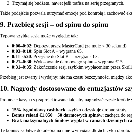
Trzymaj się budżetu, nawet jeśli trafisz na serię przegranych.
Takie podejście pozwala utrzymać emocje pod kontrolą i zachować ek
9. Przebieg sesji – od spinu do spinu
Typowa szybka sesja może wyglądać tak:
0:00–0:02
: Depozyt przez MasterCard (zajmuje < 30 sekund).
0:03–0:10
: Spin Slot A – wygrana €5.
0:11–0:20
: Przejście do Slot B – przegrana €3.
0:21–0:30
: Wylosowanie darmowego spinu – wygrana €15.
0:31–0:35
: Zakończenie sesji szybkim wypłaceniem przez Skrill
Przebieg jest zwarty i wydajny; nie ma czasu bezczynności między akc
10. Nagrody dostosowane do entuzjastów sz
Promocje kasyna są zaprojektowane tak, aby nagradzać częste krótkie s
15% tygodniowy cashback
: szybko odzyskuje drobne straty.
Bonus reload €1,050 + 50 darmowych spinów
: zachęca do r
Brak maksymalnych limitów wypłat w ramach dziennych c
Te bonusy są łatwe do odebrania i nie wymagają długich cykli obrotu,