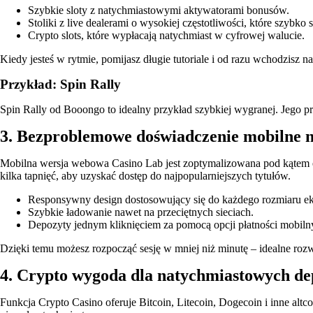
Szybkie sloty z natychmiastowymi aktywatorami bonusów.
Stoliki z live dealerami o wysokiej częstotliwości, które szybko s
Crypto slots, które wypłacają natychmiast w cyfrowej walucie.
Kiedy jesteś w rytmie, pomijasz długie tutoriale i od razu wchodzisz na
Przykład: Spin Rally
Spin Rally od Booongo to idealny przykład szybkiej wygranej. Jego pr
3. Bezproblemowe doświadczenie mobilne n
Mobilna wersja webowa Casino Lab jest zoptymalizowana pod kątem ek
kilka tapnięć, aby uzyskać dostęp do najpopularniejszych tytułów.
Responsywny design dostosowujący się do każdego rozmiaru ek
Szybkie ładowanie nawet na przeciętnych sieciach.
Depozyty jednym kliknięciem za pomocą opcji płatności mobiln
Dzięki temu możesz rozpocząć sesję w mniej niż minutę – idealne rozw
4. Crypto wygoda dla natychmiastowych d
Funkcja Crypto Casino oferuje Bitcoin, Litecoin, Dogecoin i inne alt