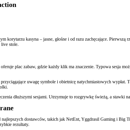
action
m korytarzu kasyna – jasne, głośne i od razu zachęcające. Pierwszą rze
ive stole.
oferuje plac zabaw, gdzie każdy klik ma znaczenie. Typowa sesja może
rzez przyciągające uwagę symbole i obietnicę natychmiastowych wypłat
lki.
czenia dłuższymi sesjami. Utrzymuje to rozgrywkę świeżą, a stawki n
grane
najlepszych dostawców, takich jak NetEnt, Yggdrasil Gaming i Big Ti
zybkie rezultaty.