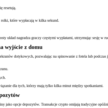
ię resetują.
 rolki, które wypłacają w kilka sekund.
osty układ nagradza graczy częstymi wypłatami, utrzymując sesję w ruc
a wyjście z domu
ranów dotykowych, pozwalając na spinowanie z fotela lub podczas jaz
ranu.
ych.
iązanie dla tych, którzy mają tylko kilka minut między spotkaniami.
epozytów
coiny jako opcje depozytów. Transakcje crypto omijają tradycyjne opóź