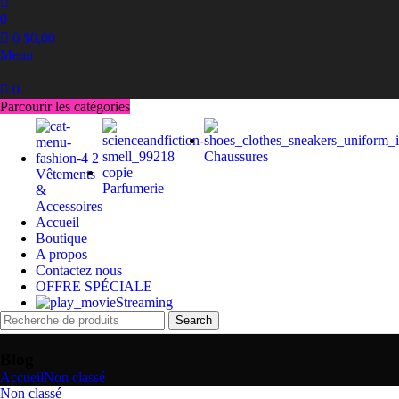
0
0
$
0,00
Menu
0
Parcourir les catégories
Chaussures
Vêtements
Parfumerie
&
Accessoires
Accueil
Boutique
A propos
Contactez nous
OFFRE SPÉCIALE
Streaming
Search
Blog
Accueil
Non classé
Non classé