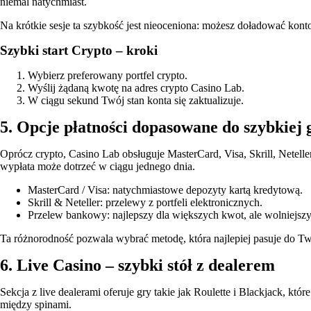
niemal natychmiast.
Na krótkie sesje ta szybkość jest nieoceniona: możesz doładować kont
Szybki start Crypto – kroki
Wybierz preferowany portfel crypto.
Wyślij żądaną kwotę na adres crypto Casino Lab.
W ciągu sekund Twój stan konta się zaktualizuje.
5. Opcje płatności dopasowane do szybkiej 
Oprócz crypto, Casino Lab obsługuje MasterCard, Visa, Skrill, Netelle
wypłata może dotrzeć w ciągu jednego dnia.
MasterCard / Visa: natychmiastowe depozyty kartą kredytową.
Skrill & Neteller: przelewy z portfeli elektronicznych.
Przelew bankowy: najlepszy dla większych kwot, ale wolniejszy
Ta różnorodność pozwala wybrać metodę, która najlepiej pasuje do Tw
6. Live Casino – szybki stół z dealerem
Sekcja z live dealerami oferuje gry takie jak Roulette i Blackjack, k
między spinami.