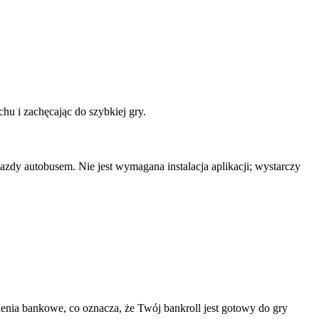
hu i zachęcając do szybkiej gry.
dy autobusem. Nie jest wymagana instalacja aplikacji; wystarczy
nienia bankowe, co oznacza, że Twój bankroll jest gotowy do gry