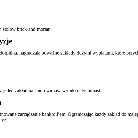
.
 stołów brick-and-mortar.
yzje
ndorphina, nagradzają odważne zakłady dużymi wypłatami, które przych
 jeden zakład na spin i widzisz wyniki natychmiast.
h
inowane zarządzanie bankroll’em. Ograniczając każdy zakład do małeg
yzji.