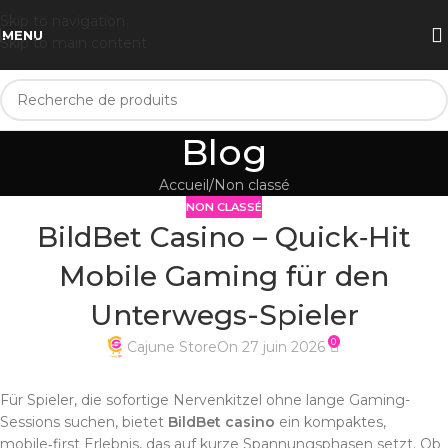
Skip to navigation
MENU
Skip to main content
Blog
Accueil
Non classé
NON CLASSÉ
BildBet Casino – Quick‑Hit
Mobile Gaming für den
Unterwegs-Spieler
0
Cajune Store
On 27 juin 2026
Für Spieler, die sofortige Nervenkitzel ohne lange Gaming-
Sessions suchen, bietet
BildBet casino
ein kompaktes,
mobile‑first Erlebnis, das auf kurze Spannungsphasen setzt. Ob