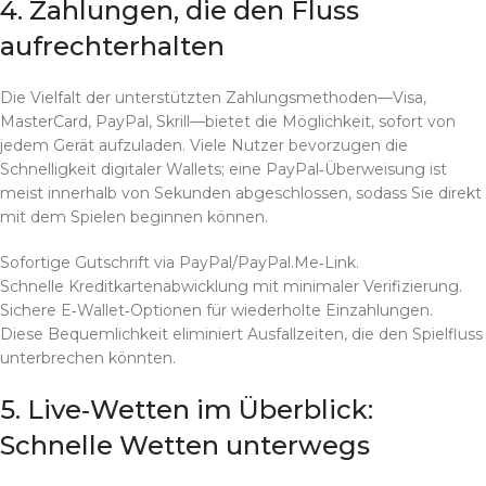
4. Zahlungen, die den Fluss
aufrechterhalten
Die Vielfalt der unterstützten Zahlungsmethoden—Visa,
MasterCard, PayPal, Skrill—bietet die Möglichkeit, sofort von
jedem Gerät aufzuladen. Viele Nutzer bevorzugen die
Schnelligkeit digitaler Wallets; eine PayPal‑Überweisung ist
meist innerhalb von Sekunden abgeschlossen, sodass Sie direkt
mit dem Spielen beginnen können.
Sofortige Gutschrift via PayPal/PayPal.Me‑Link.
Schnelle Kreditkartenabwicklung mit minimaler Verifizierung.
Sichere E‑Wallet‑Optionen für wiederholte Einzahlungen.
Diese Bequemlichkeit eliminiert Ausfallzeiten, die den Spielfluss
unterbrechen könnten.
5. Live‑Wetten im Überblick:
Schnelle Wetten unterwegs