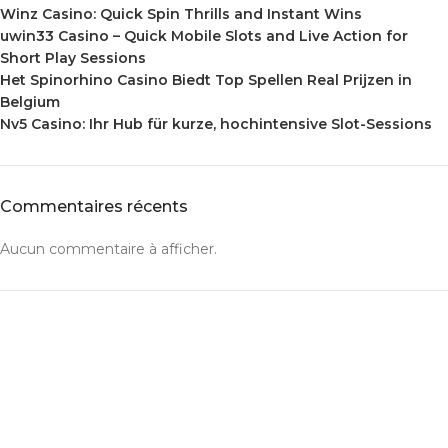
Winz Casino: Quick Spin Thrills and Instant Wins
uwin33 Casino – Quick Mobile Slots and Live Action for
Short Play Sessions
Het Spinorhino Casino Biedt Top Spellen Real Prijzen in
Belgium
Nv5 Casino: Ihr Hub für kurze, hochintensive Slot-Sessions
Commentaires récents
Aucun commentaire à afficher.