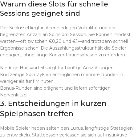
Warum diese Slots für schnelle
Sessions geeignet sind
Der Schlüssel liegt in ihrer niedrigen Volatilität und der
begrenzten Anzahl an Spins pro Session. Sie können modest
wetten—oft zwischen €0,20 und €1—and trotzdem schnell
Ergebnisse sehen. Die Auszahlungsstruktur hält die Spieler
engagiert, ohne lange Konzentrationsphasen zu erfordern.
Niedrige Hausvorteil sorgt für häufige Auszahlungen.
Kurzzeitige Spin‑Zyklen ermöglichen mehrere Runden in
weniger als fünf Minuten.
Bonus‑Runden sind prägnant und liefern sofortigen
Nervenkitzel.
3. Entscheidungen in kurzen
Spielphasen treffen
Mobile Spieler haben selten den Luxus, langfristige Strategien
zu entwickeln. Stattdessen verlassen sie sich auf instinktive