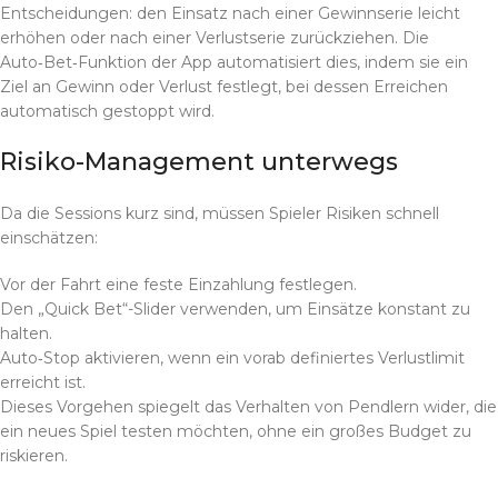
Entscheidungen: den Einsatz nach einer Gewinnserie leicht
erhöhen oder nach einer Verlustserie zurückziehen. Die
Auto‑Bet‑Funktion der App automatisiert dies, indem sie ein
Ziel an Gewinn oder Verlust festlegt, bei dessen Erreichen
automatisch gestoppt wird.
Risiko-Management unterwegs
Da die Sessions kurz sind, müssen Spieler Risiken schnell
einschätzen:
Vor der Fahrt eine feste Einzahlung festlegen.
Den „Quick Bet“-Slider verwenden, um Einsätze konstant zu
halten.
Auto‑Stop aktivieren, wenn ein vorab definiertes Verlustlimit
erreicht ist.
Dieses Vorgehen spiegelt das Verhalten von Pendlern wider, die
ein neues Spiel testen möchten, ohne ein großes Budget zu
riskieren.