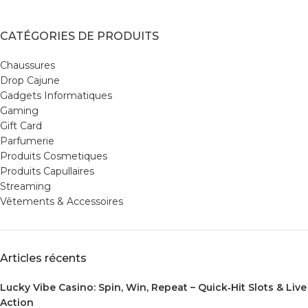
CATÉGORIES DE PRODUITS
Chaussures
Drop Cajune
Gadgets Informatiques
Gaming
Gift Card
Parfumerie
Produits Cosmetiques
Produits Capullaires
Streaming
Vêtements & Accessoires
Articles récents
Lucky Vibe Casino: Spin, Win, Repeat – Quick‑Hit Slots & Live
Action