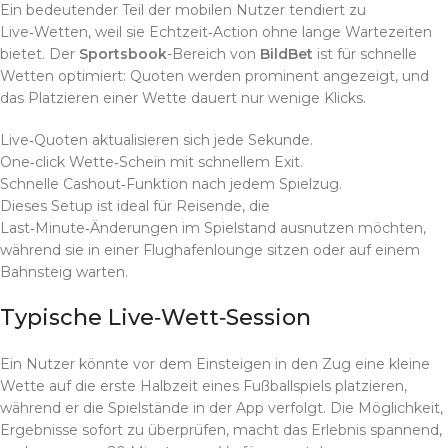
Ein bedeutender Teil der mobilen Nutzer tendiert zu
Live‑Wetten, weil sie Echtzeit‑Action ohne lange Wartezeiten
bietet. Der
Sportsbook
-Bereich von
BildBet
ist für schnelle
Wetten optimiert: Quoten werden prominent angezeigt, und
das Platzieren einer Wette dauert nur wenige Klicks.
Live‑Quoten aktualisieren sich jede Sekunde.
One‑click Wette‑Schein mit schnellem Exit.
Schnelle Cashout‑Funktion nach jedem Spielzug.
Dieses Setup ist ideal für Reisende, die
Last‑Minute‑Änderungen im Spielstand ausnutzen möchten,
während sie in einer Flughafenlounge sitzen oder auf einem
Bahnsteig warten.
Typische Live‑Wett‑Session
Ein Nutzer könnte vor dem Einsteigen in den Zug eine kleine
Wette auf die erste Halbzeit eines Fußballspiels platzieren,
während er die Spielstände in der App verfolgt. Die Möglichkeit,
Ergebnisse sofort zu überprüfen, macht das Erlebnis spannend,