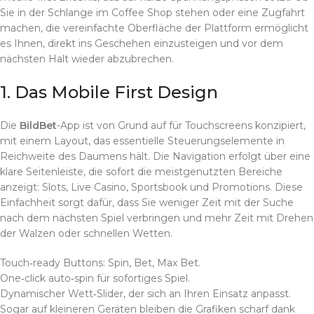
Sie in der Schlange im Coffee Shop stehen oder eine Zugfahrt
machen, die vereinfachte Oberfläche der Plattform ermöglicht
es Ihnen, direkt ins Geschehen einzusteigen und vor dem
nächsten Halt wieder abzubrechen.
1. Das Mobile First Design
Die
BildBet
-App ist von Grund auf für Touchscreens konzipiert,
mit einem Layout, das essentielle Steuerungselemente in
Reichweite des Daumens hält. Die Navigation erfolgt über eine
klare Seitenleiste, die sofort die meistgenutzten Bereiche
anzeigt: Slots, Live Casino, Sportsbook und Promotions. Diese
Einfachheit sorgt dafür, dass Sie weniger Zeit mit der Suche
nach dem nächsten Spiel verbringen und mehr Zeit mit Drehen
der Walzen oder schnellen Wetten.
Touch‑ready Buttons: Spin, Bet, Max Bet.
One‑click auto‑spin für sofortiges Spiel.
Dynamischer Wett‑Slider, der sich an Ihren Einsatz anpasst.
Sogar auf kleineren Geräten bleiben die Grafiken scharf dank