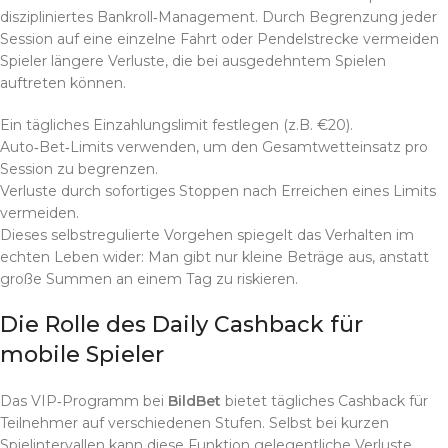
diszipliniertes Bankroll‑Management. Durch Begrenzung jeder
Session auf eine einzelne Fahrt oder Pendelstrecke vermeiden
Spieler längere Verluste, die bei ausgedehntem Spielen
auftreten können.
Ein tägliches Einzahlungslimit festlegen (z.B. €20).
Auto‑Bet‑Limits verwenden, um den Gesamtwetteinsatz pro
Session zu begrenzen.
Verluste durch sofortiges Stoppen nach Erreichen eines Limits
vermeiden.
Dieses selbstregulierte Vorgehen spiegelt das Verhalten im
echten Leben wider: Man gibt nur kleine Beträge aus, anstatt
große Summen an einem Tag zu riskieren.
Die Rolle des Daily Cashback für
mobile Spieler
Das VIP‑Programm bei
BildBet
bietet tägliches Cashback für
Teilnehmer auf verschiedenen Stufen. Selbst bei kurzen
Spielintervallen kann diese Funktion gelegentliche Verluste