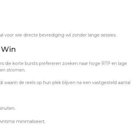
voor wie directe bevrediging wil zonder lange sessies.
e Win
elers die korte bursts prefereren zoeken naar hoge RTP en lage
aten stromen.
 waarin de reels op hun plek blijven na een vastgesteld aantal
minuten.
wntime minimaliseert.