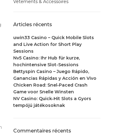
Vêtements & Accessoires
Articles récents
g
uwin33 Casino – Quick Mobile Slots
and Live Action for Short Play
Sessions
Nv5 Casino: Ihr Hub für kurze,
hochintensive Slot-Sessions
Bettyspin Casino – Juego Rápido,
Ganancias Rápidas y Acción en Vivo
Chicken Road: Snel‑Paced Crash
Game voor Snelle Winsten
NV Casino: Quick‑Hit Slots a Gyors
tempójú játékosoknak
n
Commentaires récents