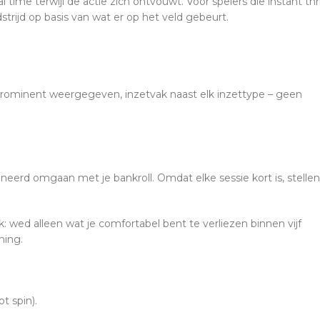
time terwijl de actie zich ontvouwt. Voor spelers die instant thri
dstrijd op basis van wat er op het veld gebeurt.
 prominent weergegeven, inzetvak naast elk inzettype – geen
ineerd omgaan met je bankroll. Omdat elke sessie kort is, stellen
: wed alleen wat je comfortabel bent te verliezen binnen vijf
ning.
t spin).