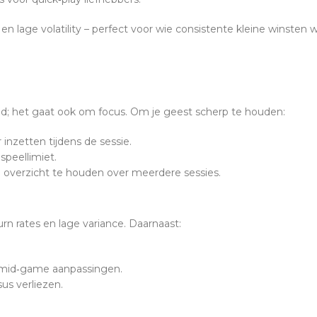
n lage volatility – perfect voor wie consistente kleine winsten w
eid; het gaat ook om focus. Om je geest scherp te houden:
inzetten tijdens de sessie.
speellimiet.
m overzicht te houden over meerdere sessies.
n rates en lage variance. Daarnaast:
e mid‑game aanpassingen.
sus verliezen.