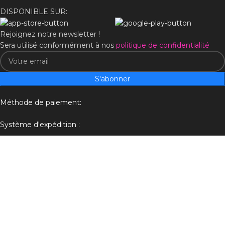
DISPONIBLE SUR:
Rejoignez notre newsletter !
Sera utilisé conformément à nos
politique de confidentialité
S'abonner
Méthode de paiement:
Système d'expédition :
Nos liens sociaux :
© 2025
Cajune Store
- Tous droits réservés | Design by
Digital
Turb
Accueil
Boutique
Souhaits